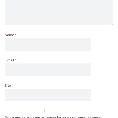
Nome
*
E-mail
*
Site
Salvar meus dados neste navegador para a próxima vez que eu