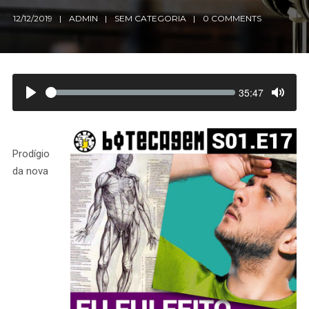
12/12/2019
ADMIN
SEM CATEGORIA
0 COMMENTS
Seek
Current
35:47
time
Prodígio
da nova